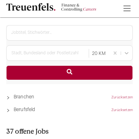
20 KM
Branchen
(
37
)
Zurücksetzen
Berufsfeld
(
41
)
Zurücksetzen
37 offene Jobs