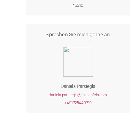
45510
Sprechen Sie mich gerne an
Daniela Parsiegla
daniela.parsiegla@treuenfels.com
+491725449719