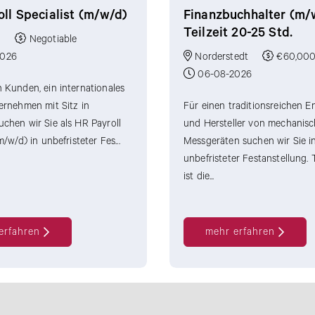
ll Specialist (m/w/d)
Finanzbuchhalter (m/
Teilzeit 20-25 Std.
g
Negotiable
2026
Norderstedt
€60,000
06-08-2026
 Kunden, ein internationales
ernehmen mit Sitz in
Für einen traditionsreichen E
chen wir Sie als HR Payroll
und Hersteller von mechanis
m/w/d) in unbefristeter Fes...
Messgeräten suchen wir Sie i
unbefristeter Festanstellung. 
ist die...
erfahren
mehr erfahren