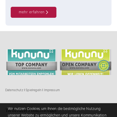
mehr erfahren
Datenschutz
I
Spielregeln
I
Impressum
Wir nutzen Cookies, um Ihnen die bestmögliche Nutzung
Treuenfels Professionals
unserer Website zu ermöglichen und unsere Kommunikation